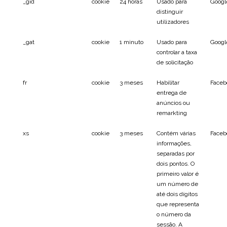
_gid
cookie
24 horas
Usado para
Googl
distinguir
utilizadores
_gat
cookie
1 minuto
Usado para
Googl
controlar a taxa
de solicitação
fr
cookie
3 meses
Habilitar
Faceb
entrega de
anúncios ou
remarkting
xs
cookie
3 meses
Contém várias
Faceb
informações,
separadas por
dois pontos. O
primeiro valor é
um número de
até dois dígitos
que representa
o número da
sessão. A