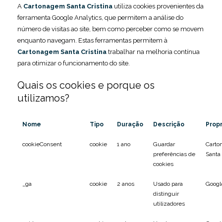
A
Cartonagem Santa Cristina
utiliza cookies provenientes da
ferramenta Google Analytics, que permitem a análise do
número de visitas ao site, bem como perceber como se movem
enquanto navegam. Estas ferramentas permitem à
Cartonagem Santa Cristina
trabalhar na melhoria contínua
para otimizar o funcionamento do site.
Quais os cookies e porque os
utilizamos?
Nome
Tipo
Duração
Descrição
Propr
cookieConsent
cookie
1 ano
Guardar
Carto
preferências de
Santa 
cookies
_ga
cookie
2 anos
Usado para
Googl
distinguir
utilizadores