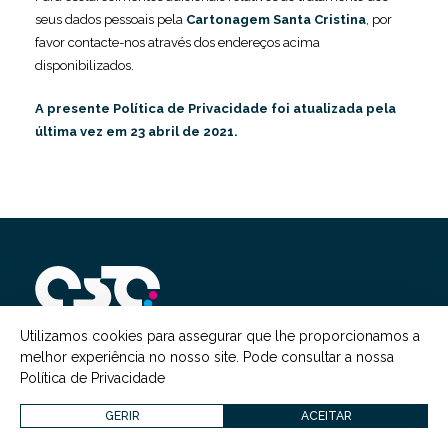
seus dados pessoais pela
Cartonagem Santa Cristina
, por
favor contacte-nos através dos endereços acima
disponibilizados.
A presente Política de Privacidade foi atualizada pela
última vez em 23 abril de 2021.
';
Utilizamos cookies para assegurar que lhe proporcionamos a
melhor experiência no nosso site. Pode consultar a nossa
Com a nossa experiência e criatividade, a equipa da
Política de Privacidade
Cartonagem Santa Cristina pode ajudar a garantir uma
apresentação prática e apelativa dos seus produtos ao seu
GERIR
ACEITAR
cliente.