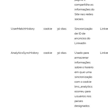
compartilha as
informações do
Site nas redes
sociais.
UserMatchHistory
cookie
30 dias
Sincronização
Linke
de ID de
anúncios do
LinkedIn
AnalyticsSyncHistory
cookie
30 dias
Usado para
Linke
armazenar
informações
sobre o horário
em que uma
sincronização
com o cookie
lms_analytics
ocorreu para
usuários nos
países
designados