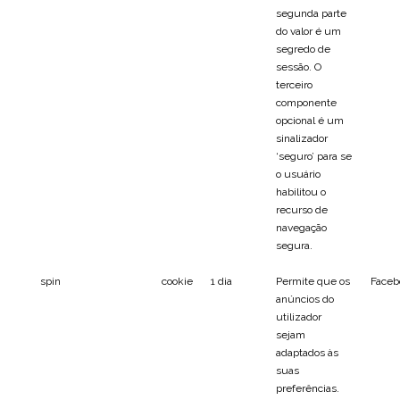
segunda parte
do valor é um
segredo de
sessão. O
terceiro
componente
opcional é um
sinalizador
‘seguro’ para se
o usuário
habilitou o
recurso de
navegação
segura.
spin
cookie
1 dia
Permite que os
Faceb
anúncios do
utilizador
sejam
adaptados às
suas
preferências.