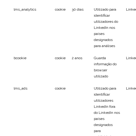
lms_analytics
cookie
30 dias
Utilizado para
Linke
identificar
utilizadores do
LinkedIn nos
países
designados
para análises
bcookie
cookie
2 anos
Guarda
Linke
informação do
browser
utilizado
lms_ads
cookie
Utilizado para
Linke
identificar
utilizadores
LinkedIn fora
do LinkedIn nos
países
designados
para