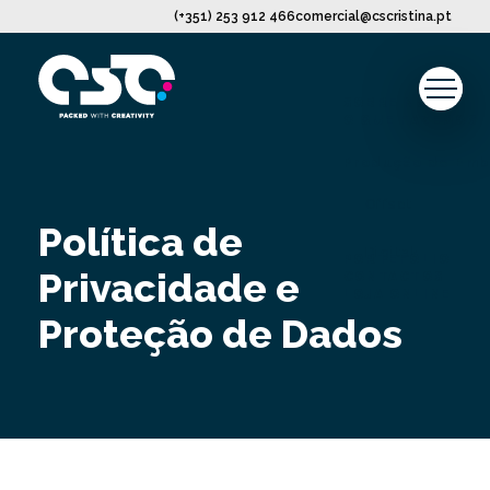
(+351) 253 912 466
comercial@cscristina.pt
SOBRE NÓS
O QUE FAZEMOS
Produção de Emb
Offset
Política de
Digital
PORTEFÓLIO
Privacidade e
CONTACTOS
LOJA ONLINE
Proteção de Dados