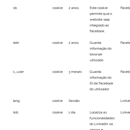
sb
cookie
2 anos
Este cookie
Faceb
permite que o
website seja
integrado ao
Facebook.
datr
cookie
2 anos
Guarda
Faceb
informação do
browser
utilizado
c_user
cookie
3 meses
Guarda
Faceb
informação do
ID de Facebook
do utilizador
lang
cookie
Sessão
Linke
lidc
cookie
1 dia
Localiza as
Linke
funcionalidades
do LinkedIn na
página e