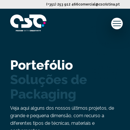
(+351) 253 912 466
comercial@cscristina.pt
SOBRE NÓS
O QUE FAZEMOS
Produção de Emb
Offset
Portefólio
Digital
PORTEFÓLIO
CONTACTOS
Soluções de
LOJA ONLINE
Packaging
Veja aqui alguns dos nossos últimos projetos, de
grande e pequena dimensão, com recurso a
diferentes tipos de técnicas, materiais e