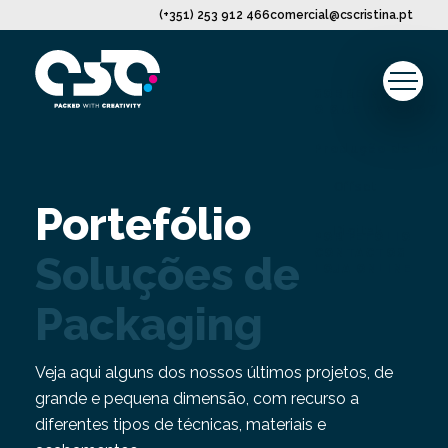
(+351) 253 912 466
comercial@cscristina.pt
SOBRE NÓS
O QUE FAZEMOS
Produção de Emb
Offset
Portefólio
Digital
PORTEFÓLIO
CONTACTOS
Soluções de
LOJA ONLINE
Packaging
Veja aqui alguns dos nossos últimos projetos, de
grande e pequena dimensão, com recurso a
diferentes tipos de técnicas, materiais e