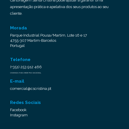
Cartonagem Santa Cristina pode ajudar a garantir uma
apresentação prática e apelativa dos seus produtos ao seu
cliente.
Morada
Parque Industrial Pousa/Martim, Lote 16 e 17
4755-307 Martim-Barcelos
Portugal
Telefone
(+351) 253 912 466
CHAMADA PARA REDE FIXA NACIONAL
E-mail
comercial@cscristina.pt
Redes Sociais
Facebook
Instagram