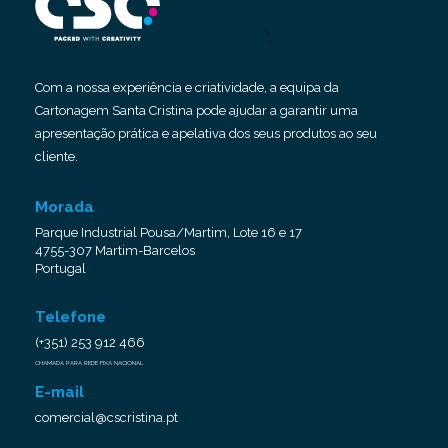
';
Com a nossa experiência e criatividade, a equipa da
Cartonagem Santa Cristina pode ajudar a garantir uma
apresentação prática e apelativa dos seus produtos ao seu
cliente.
Morada
Parque Industrial Pousa/Martim, Lote 16 e 17
4755-307 Martim-Barcelos
Portugal
Telefone
(+351) 253 912 466
CHAMADA PARA REDE FIXA NACIONAL
E-mail
comercial@cscristina.pt