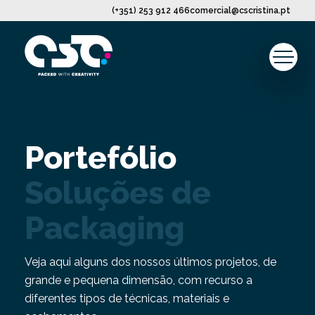
(+351) 253 912 466
comercial@cscristina.pt
SOBRE NÓS
O QUE FAZEMOS
Produção de Emb
Offset
Portefólio
Digital
PORTEFÓLIO
CONTACTOS
Soluções de
LOJA ONLINE
Packaging
Veja aqui alguns dos nossos últimos projetos, de
grande e pequena dimensão, com recurso a
diferentes tipos de técnicas, materiais e